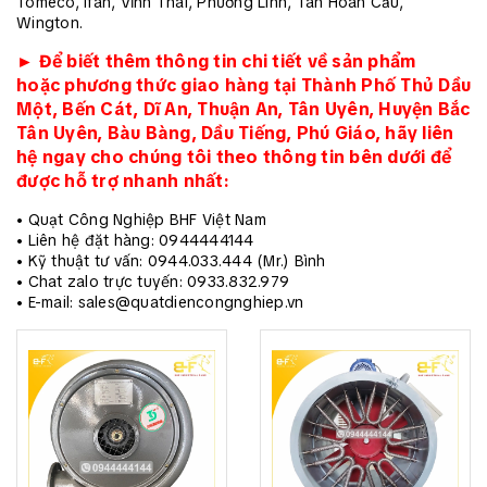
Tomeco, Ifan, Vĩnh Thái, Phương Linh, Tân Hoàn Cầu,
Wington.
► Để biết thêm thông tin chi tiết về sản phẩm
hoặc phương thức giao hàng tại Thành Phố Thủ Dầu
Một, Bến Cát, Dĩ An, Thuận An, Tân Uyên, Huyện Bắc
Tân Uyên, Bàu Bàng, Dầu Tiếng, Phú Giáo, hãy liên
hệ ngay cho chúng tôi theo thông tin bên dưới để
được hỗ trợ nhanh nhất:
• Quạt Công Nghiệp BHF Việt Nam
• Liên hệ đặt hàng: 0944444144
• Kỹ thuật tư vấn: 0944.033.444 (Mr.) Bình
• Chat zalo trực tuyến: 0933.832.979
• E-mail: sales@quatdiencongnghiep.vn