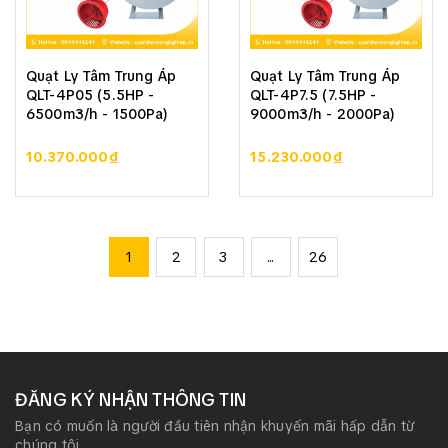
Quạt Ly Tâm Trung Áp
Quạt Ly Tâm Trung Áp
QLT-4P05 (5.5HP -
QLT-4P7.5 (7.5HP -
6500m3/h - 1500Pa)
9000m3/h - 2000Pa)
10.370.000₫
15.230.000₫
1
2
3
...
26
ĐĂNG KÝ NHẬN THÔNG TIN
Bạn có muốn là người đầu tiên nhận khuyến mãi hấp dẫn từ
chúng tôi