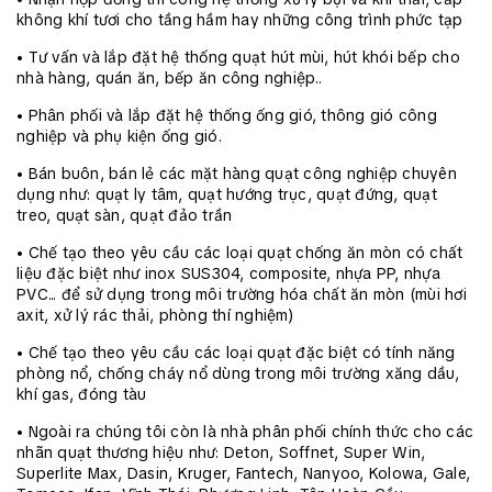
không khí tươi cho tầng hầm hay những công trình phức tạp
• Tư vấn và lắp đặt hệ thống quạt hút mùi, hút khói bếp cho
nhà hàng, quán ăn, bếp ăn công nghiệp..
• Phân phối và lắp đặt hệ thống ống gió, thông gió công
nghiệp và phụ kiện ống gió.
• Bán buôn, bán lẻ các mặt hàng quạt công nghiệp chuyên
dụng như: quạt ly tâm, quạt hướng trục, quạt đứng, quạt
treo, quạt sàn, quạt đảo trần
• Chế tạo theo yêu cầu các loại quạt chống ăn mòn có chất
liệu đặc biệt như inox SUS304, composite, nhựa PP, nhựa
PVC... để sử dụng trong môi trường hóa chất ăn mòn (mùi hơi
axit, xử lý rác thải, phòng thí nghiệm)
• Chế tạo theo yêu cầu các loại quạt đặc biệt có tính năng
phòng nổ, chống cháy nổ dùng trong môi trường xăng dầu,
khí gas, đóng tàu
• Ngoài ra chúng tôi còn là nhà phân phối chính thức cho các
nhãn quạt thương hiệu như: Deton, Soffnet, Super Win,
Superlite Max, Dasin, Kruger, Fantech, Nanyoo, Kolowa, Gale,