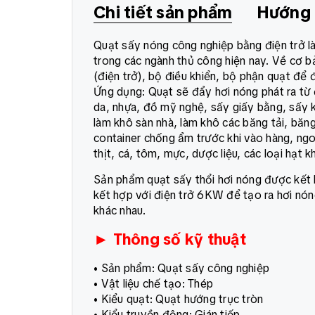
Chi tiết sản phẩm
Hướng 
Quạt sấy nóng công nghiệp bằng điện trở l
trong các ngành thủ công hiện nay. Về cơ b
(điện trở), bộ điều khiển, bộ phận quạt để
Ứng dụng: Quạt sẽ đẩy hơi nóng phát ra từ
da, nhựa, đồ mỹ nghệ, sấy giấy bằng, sấy 
làm khô sàn nhà, làm khô các băng tải, băn
container chống ẩm trước khi vào hàng, ngoà
thịt, cá, tôm, mực, dược liệu, các loại hạt kh
Sản phẩm quạt sấy thổi hơi nóng được kết 
kết hợp với điện trở 6KW để tạo ra hơi nó
khác nhau.
► Thông số kỹ thuật
• Sản phẩm: Quạt sấy công nghiệp
• Vật liệu chế tạo: Thép
• Kiểu quạt: Quạt hướng trục tròn
• Kiểu truyền động: Gián tiếp