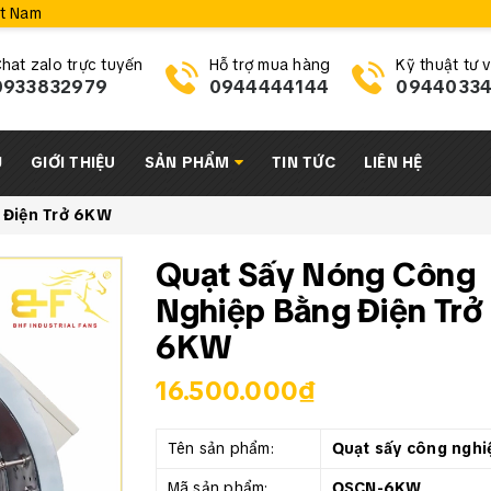
ệt Nam
hat zalo trực tuyến
Hỗ trợ mua hàng
Kỹ thuật tư 
0933832979
0944444144
0944033
Ủ
GIỚI THIỆU
SẢN PHẨM
TIN TỨC
LIÊN HỆ
 Điện Trở 6KW
Quạt Sấy Nóng Công
Nghiệp Bằng Điện Trở
6KW
16.500.000₫
Tên sản phẩm:
Quạt sấy công nghi
Mã sản phẩm:
QSCN-6KW