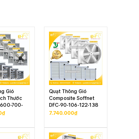
c
ất,
 và
ng Gió
Quạt Thông Gió
Quạt T
ích Thước
Composite Soffnet
Vuông 
600-700-
DFC-90-106-122-138
Soffne
122-13
0₫
7.740.000₫
5.210
CHI TIẾT
XEM CHI TIẾT
XE