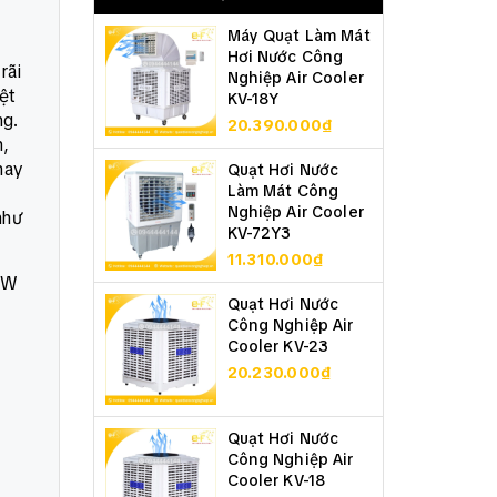
Máy Quạt Làm Mát
Hơi Nước Công
rãi
Nghiệp Air Cooler
ệt
KV-18Y
ng.
20.390.000₫
m,
hay
Quạt Hơi Nước
Làm Mát Công
Nghiệp Air Cooler
như
KV-72Y3
11.310.000₫
5KW
Quạt Hơi Nước
Công Nghiệp Air
Cooler KV-23
20.230.000₫
Quạt Hơi Nước
Công Nghiệp Air
Cooler KV-18