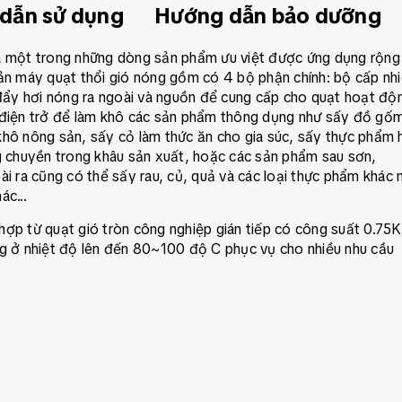
dẫn sử dụng
Hướng dẫn bảo dưỡng
à một trong những dòng sản phẩm ưu việt được ứng dụng rộng 
ản máy quạt thổi gió nóng gồm có 4 bộ phận chính: bộ cấp nhi
 đẩy hơi nóng ra ngoài và nguồn để cung cấp cho quạt hoạt độ
 điện trở để làm khô các sản phẩm thông dụng như sấy đồ gố
khô nông sản, sấy cỏ làm thức ăn cho gia súc, sấy thực phẩm 
g chuyền trong khâu sản xuất, hoặc các sản phẩm sau sơn,
i ra cũng có thể sấy rau, củ, quả và các loại thực phẩm khác 
ác...
hợp từ quạt gió tròn công nghiệp gián tiếp có công suất 0.7
ng ở nhiệt độ lên đến 80~100 độ C phục vụ cho nhiều nhu cầu