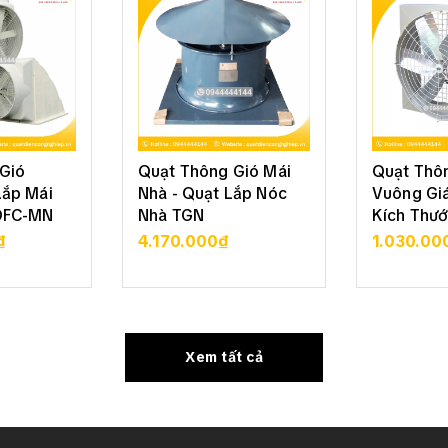
Gió
Quạt Thông Gió Mái
Quạt Thô
Lắp Mái
Nhà - Quạt Lắp Nóc
Vuông Giá
DFC-MN
Nhà TGN
Kích Thướ
₫
4.170.000₫
1.030.00
 TIẾT
XEM CHI TIẾT
XEM 
Xem tất cả