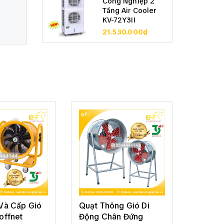
Công Nghiệp 2
Tầng Air Cooler
KV-72Y3II
21.530.000₫
Và Cấp Gió
Quạt Thông Gió Di
Quạt H
offnet
Động Chân Đứng
Áp Sof