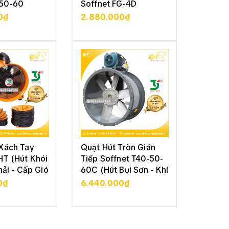
50-60
Soffnet FG-4D
Khói Bụ
0₫
2.880.000₫
1.630.
CHI TIẾT
XEM CHI TIẾT
XE
Xách Tay
Quạt Hút Tròn Gián
Quạt H
HT (Hút Khói
Tiếp Soffnet T40-50-
Trung 
hải - Cấp Gió
60C (Hút Bụi Sơn - Khí
(Thông
Ẩm)
Tươi)
0₫
6.440.000₫
2.030
CHI TIẾT
XEM CHI TIẾT
XE