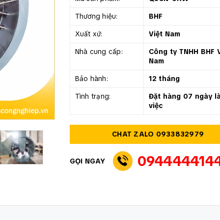
Thương hiệu:
BHF
Xuất xứ:
Việt Nam
Nhà cung cấp:
Công ty TNHH BHF V
Nam
Bảo hành:
12 tháng
Tình trạng:
Đặt hàng 07 ngày l
việc
CHAT ZALO 0933832979
094444414
GỌI NGAY