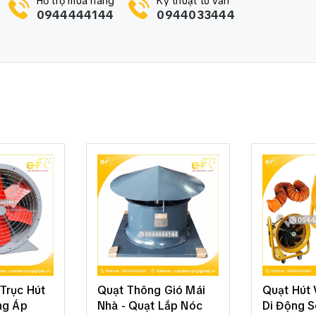
Hỗ trợ mua hàng
Kỹ thuật tư vấn
0944444144
0944033444
Trục Hút
Quạt Thông Gió Mái
Quạt Hút 
ng Áp
Nhà - Quạt Lắp Nóc
Di Động S