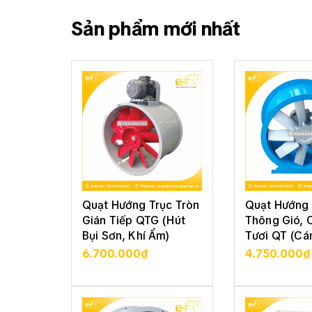
công hiện nay như: sấy đồ gốm, da, nhựa, 
Sản phẩm mới nhất
ăn cho gia súc, sấy thực phẩm hay làm khô 
hoặc các sản phẩm sau sơn, container chống
các loại thực phẩm khác như thịt, cá, tôm, mự
Quạt Hướng Trục Tròn
Quạt Hướng 
Gián Tiếp QTG (Hút
Thông Gió, 
Bụi Sơn, Khí Ẩm)
Tươi QT (Cá
6.700.000₫
4.750.000₫
XEM CHI TIẾT
XEM CHI