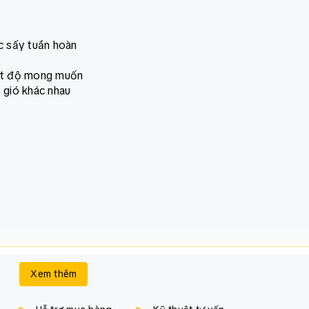
ặc sấy tuần hoàn
iệt độ mong muốn
 gió khác nhau
Xem thêm