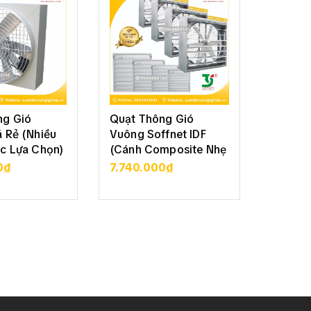
ng Gió
Quạt Thông Gió
Quạt T
 Rẻ (Nhiều
Vuông Soffnet IDF
Vuông 
c Lựa Chọn)
(Cánh Composite Nhẹ
Soffne
Bền)
70
0₫
7.740.000₫
3.050
CHI TIẾT
XEM CHI TIẾT
XE