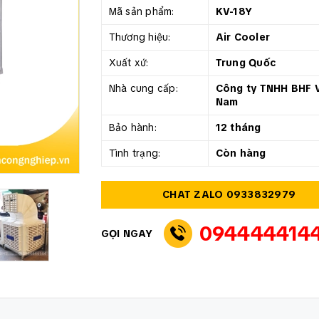
Mã sản phẩm:
KV-18Y
Thương hiệu:
Air Cooler
Xuất xứ:
Trung Quốc
Nhà cung cấp:
Công ty TNHH BHF V
Nam
Bảo hành:
12 tháng
Tình trạng:
Còn hàng
CHAT ZALO 0933832979
094444414
GỌI NGAY