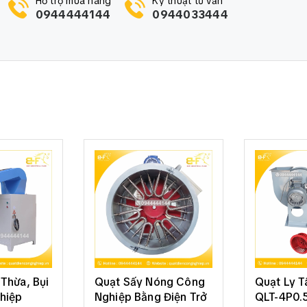
Hỗ trợ mua hàng
Kỹ thuật tư vấn
0944444144
0944033444
 1600 (mm)
Thừa, Bụi
Quạt Sấy Nóng Công
Quạt Ly 
hiệp
Nghiệp Bằng Điện Trở
QLT-4P0.5