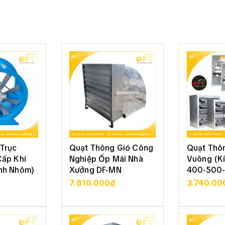
Trục
Quạt Thông Gió Công
Quạt Thô
Cấp Khí
Nghiệp Ốp Mái Nhà
Vuông (K
nh Nhôm)
Xưởng DF-MN
400-500-
800)
7.810.000₫
3.740.00
 TIẾT
XEM CHI TIẾT
XEM 