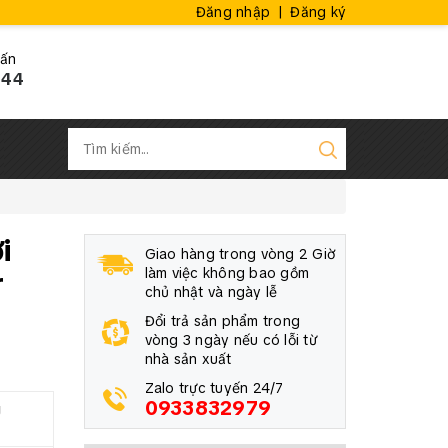
Đăng nhập
|
Đăng ký
vấn
444
i
Giao hàng trong vòng 2 Giờ
r
làm việc không bao gồm
chủ nhật và ngày lễ
Đổi trả sản phẩm trong
vòng 3 ngày nếu có lỗi từ
nhà sản xuất
Zalo trực tuyến 24/7
0933832979
g