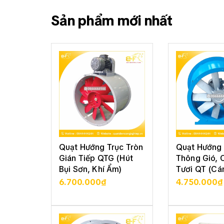
Sản phẩm mới nhất
Quạt Hướng Trục Tròn
Quạt Hướng 
Gián Tiếp QTG (Hút
Thông Gió, 
Bụi Sơn, Khí Ẩm)
Tươi QT (Cá
6.700.000₫
4.750.000₫
XEM CHI TIẾT
XEM CHI