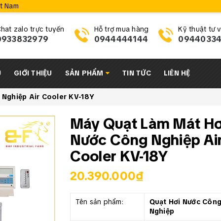
ệt Nam
hat zalo trực tuyến
Hỗ trợ mua hàng
Kỹ thuật tư 
0933832979
0944444144
0944033
Ủ
GIỚI THIỆU
SẢN PHẨM
TIN TỨC
LIÊN HỆ
Nghiệp Air Cooler KV-18Y
Máy Quạt Làm Mát Hơ
Nước Công Nghiệp Ai
Cooler KV-18Y
20.390.000₫
Tên sản phẩm:
Quạt Hơi Nước Côn
Nghiệp