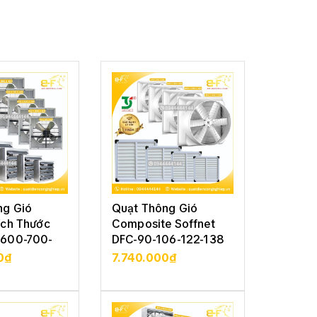
ng Gió
Quạt Thông Gió
Quạt T
ích Thước
Composite Soffnet
Vuông 
600-700-
DFC-90-106-122-138
Soffne
122-13
0₫
7.740.000₫
5.210
CHI TIẾT
XEM CHI TIẾT
XE