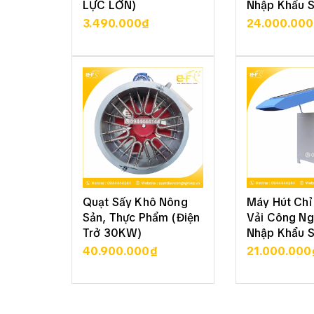
LỰC LỚN)
Nhập Khẩu 
- Nhà cung cấp: Công ty BHF Việt Nam
3.490.000₫
24.000.00
XEM CHI TIẾT
XEM CHI
Quạt Sấy Khô Nông
Máy Hút Chỉ 
Sản, Thực Phẩm (Điện
Vải Công Ng
Trở 30KW)
Nhập Khẩu 
40.900.000₫
21.000.000
XEM CHI TIẾT
XEM CHI