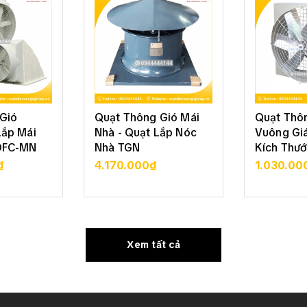
Gió
Quạt Thông Gió Mái
Quạt Thô
Lắp Mái
Nhà - Quạt Lắp Nóc
Vuông Giá
DFC-MN
Nhà TGN
Kích Thướ
₫
4.170.000₫
1.030.00
 TIẾT
XEM CHI TIẾT
XEM 
Xem tất cả