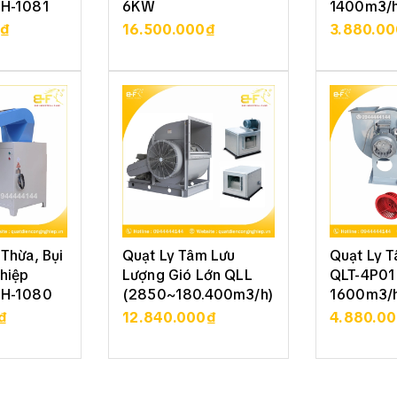
SH-1081
6KW
1400m3/h
0₫
16.500.000₫
3.880.0
 TIẾT
XEM CHI TIẾT
XEM 
Thừa, Bụi
Quạt Ly Tâm Lưu
Quạt Ly 
hiệp
Lượng Gió Lớn QLL
QLT-4P01 
SH-1080
(2850~180.400m3/h)
1600m3/h
₫
12.840.000₫
4.880.0
 TIẾT
XEM CHI TIẾT
XEM 