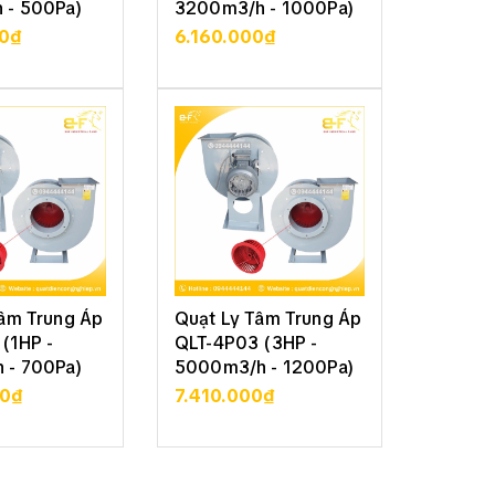
 - 500Pa)
3200m3/h - 1000Pa)
6500m3
00₫
6.160.000₫
10.37
CHI TIẾT
XEM CHI TIẾT
XE
Tâm Trung Áp
Quạt Ly Tâm Trung Áp
Quạt L
(1HP -
QLT-4P03 (3HP -
QLT-4P7
 - 700Pa)
5000m3/h - 1200Pa)
9000m3
00₫
7.410.000₫
15.23
CHI TIẾT
XEM CHI TIẾT
XE