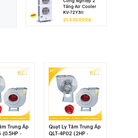
Công Nghiệp 2
Tầng Air Cooler
KV-72Y3II
21.530.000₫
Tâm Trung Áp
Quạt Ly Tâm Trung Áp
Quạt L
 (0.5HP -
QLT-4P02 (2HP -
QLT-4P