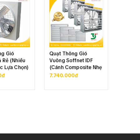
ng Gió
Quạt Thông Gió
Quạt T
 Rẻ (Nhiều
Vuông Soffnet IDF
Vuông 
c Lựa Chọn)
(Cánh Composite Nhẹ
Soffne
Bền)
70
0₫
7.740.000₫
3.050
CHI TIẾT
XEM CHI TIẾT
XE