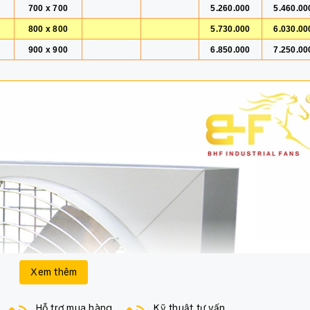
700 x 700
5.260.000
5.460.00
800 x 800
5.730.000
6.030.00
900 x 900
6.850.000
7.250.00
Xem thêm
Hỗ trợ mua hàng
Kỹ thuật tư vấn