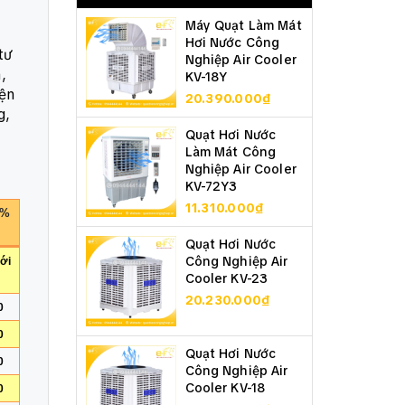
Máy Quạt Làm Mát
Hơi Nước Công
tư
Nghiệp Air Cooler
,
KV-18Y
iện
20.390.000₫
g,
Quạt Hơi Nước
Làm Mát Công
Nghiệp Air Cooler
KV-72Y3
11.310.000₫
0%
Quạt Hơi Nước
Công Nghiệp Air
ưới
Cooler KV-23
20.230.000₫
0
0
Quạt Hơi Nước
0
Công Nghiệp Air
Cooler KV-18
0