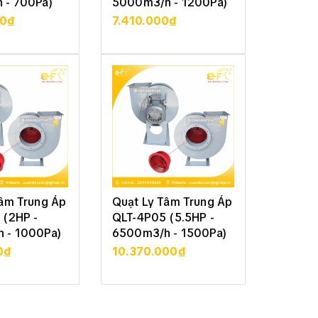
 - 700Pa)
5000m3/h - 1200Pa)
9000m3
00₫
7.410.000₫
15.23
CHI TIẾT
XEM CHI TIẾT
XE
Tâm Trung Áp
Quạt Ly Tâm Trung Áp
Quạt L
 (2HP -
QLT-4P05 (5.5HP -
QLT-4P
 - 1000Pa)
6500m3/h - 1500Pa)
12.000
2500P
0₫
10.370.000₫
17.570
CHI TIẾT
XEM CHI TIẾT
XE