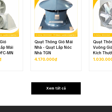
Gió
Quạt Thông Gió Mái
Quạt Thô
Lắp Mái
Nhà - Quạt Lắp Nóc
Vuông Giá
DFC-MN
Nhà TGN
Kích Thướ
₫
4.170.000₫
1.030.00
 TIẾT
XEM CHI TIẾT
XEM 
Xem tất cả