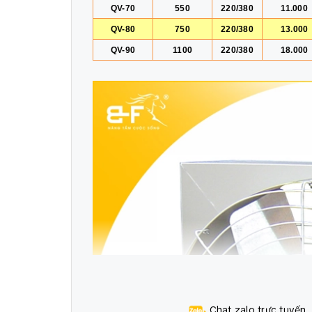
QV-70
550
220/380
11.000
QV-80
750
220/380
13.000
QV-90
1100
220/380
18.000
Chat zalo trực tuyến