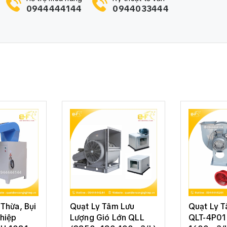
0944444144
0944033444
Thừa, Bụi
Quạt Ly Tâm Lưu
Quạt Ly 
hiệp
Lượng Gió Lớn QLL
QLT-4P01 