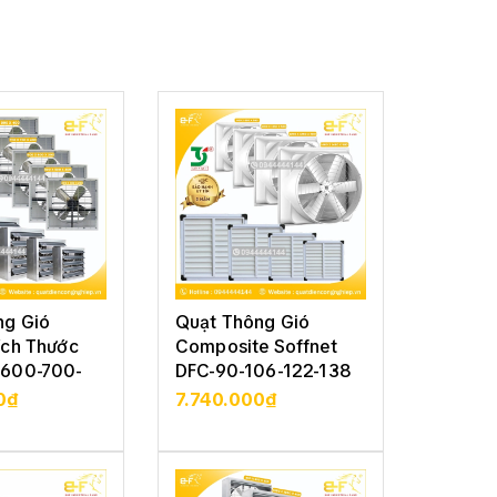
ng Gió
Quạt Thông Gió
Quạt T
ích Thước
Composite Soffnet
Vuông 
600-700-
DFC-90-106-122-138
Soffne
122-13
0₫
7.740.000₫
5.210
CHI TIẾT
XEM CHI TIẾT
XE