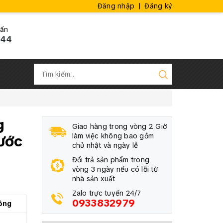
Đăng nhập
|
Đăng ký
vấn
444
g
Giao hàng trong vòng 2 Giờ
hước
làm việc không bao gồm
chủ nhật và ngày lễ
Đổi trả sản phẩm trong
vòng 3 ngày nếu có lỗi từ
nhà sản xuất
Zalo trực tuyến 24/7
0933832979
ông