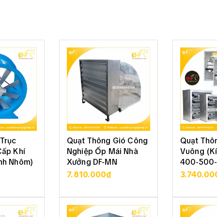
Trục
Quạt Thông Gió Công
Quạt Thô
Cấp Khí
Nghiệp Ốp Mái Nhà
Vuông (K
nh Nhôm)
Xưởng DF-MN
400-500-
800)
7.810.000₫
3.740.00
 TIẾT
XEM CHI TIẾT
XEM 