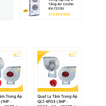
Tầng Air Cooler
KV-72Y3II
21.530.000₫
Tâm Trung Áp
Quạt Ly Tâm Trung Áp
Quạt L
(1HP -
QLT-4P03 (3HP -
QLT-4P7