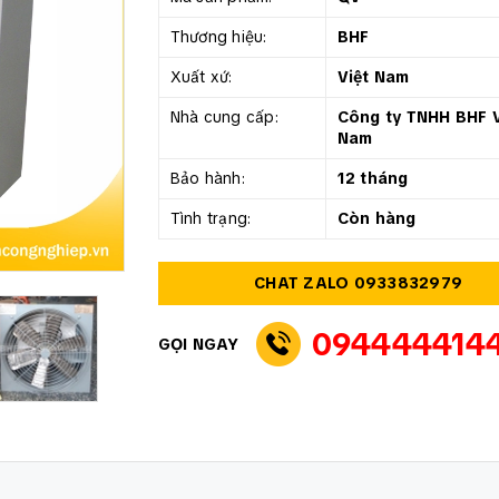
Thương hiệu:
BHF
Xuất xứ:
Việt Nam
Nhà cung cấp:
Công ty TNHH BHF V
Nam
Bảo hành:
12 tháng
Tình trạng:
Còn hàng
CHAT ZALO 0933832979
094444414
GỌI NGAY