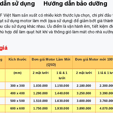
dẫn sử dụng
Hướng dẫn bảo dưỡng
 Việt Nam sản xuất có nhiều kích thước lựa chọn, chi phí đầu 
ạt sử dụng motor làm mới (qua sử dụng) để giảm bớt giá thành
 cầu sử dụng khác nhau. Ưu điểm là vận hành êm, tiết kiệm đ
phù hợp để làm quạt hút khí và thông gió làm mát cho nhà xưởn
giá
ng
Kích thước
Đơn giá Motor Làm Mới
Đơn giá Motor mới 10
(QSD)
(mm)
2 mặt lưới
1 lá & 1
2 mặt lưới
1 lá & 1 l
lưới
300 x 300
1.030.000
1.150.000
2.180.000
2.300.00
400 x 400
1.290.000
1.440.000
3.250.000
3.390.00
500 x 500
1.510.000
1.630.000
3.600.000
3.760.00
600 x 600
1.750.000
1.930.000
3.890.000
4.070.00