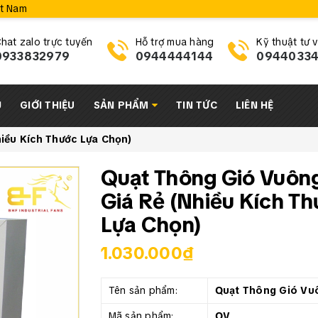
ệt Nam
hat zalo trực tuyến
Hỗ trợ mua hàng
Kỹ thuật tư 
0933832979
0944444144
0944033
Ủ
GIỚI THIỆU
SẢN PHẨM
TIN TỨC
LIÊN HỆ
iều Kích Thước Lựa Chọn)
Quạt Thông Gió Vuôn
Giá Rẻ (Nhiều Kích T
Lựa Chọn)
1.030.000₫
Tên sản phẩm:
Quạt Thông Gió Vu
Mã sản phẩm:
QV