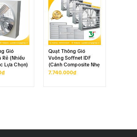
ng Gió
Quạt Thông Gió
Quạt T
 Rẻ (Nhiều
Vuông Soffnet IDF
Vuông 
c Lựa Chọn)
(Cánh Composite Nhẹ
Soffne
Bền)
70
0₫
7.740.000₫
3.050
CHI TIẾT
XEM CHI TIẾT
XE