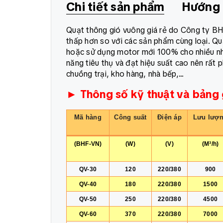
Chi tiết sản phẩm
Hướng 
Quạt thông gió vuông giá rẻ do Công ty BHF
thấp hơn so với các sản phẩm cùng loại. Qu
hoặc sử dụng motor mới 100% cho nhiều nhu
năng tiêu thụ và đạt hiệu suất cao nên rất 
chuồng trại, kho hàng, nhà bếp,...
► Thông số kỹ thuật và bảng 
Mã hàng
Công suất
Điện áp
Lưu lượ
(BHF-VN)
(W)
(V)
(M³/h)
QV-30
120
220/380
900
QV-40
180
220/380
1500
QV-50
250
220/380
4500
QV-60
370
220/380
7000