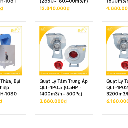
SH-1081
(2850~180.400m3/h)
1600m3/h
0₫
12.840.000₫
4.880.0
t:
 TIẾT
XEM CHI TIẾT
XEM 
30, khung quạt bằng thép cho độ bền cao
e mưa
n định và linh kiện dễ thay thế
00x300, 400x400, 500x500, 600x600, 700x700, 800x800,
ầu sử dụng khác nhau
àm quạt hút khí và thông gió làm mát cho nhà xưởng,
ung 300x300mm
Thừa, Bụi
Quạt Ly Tâm Trung Áp
Quạt Ly 
hiệp
QLT-4P0.5 (0.5HP -
QLT-4P02
SH-1080
1400m3/h - 500Pa)
3200m3/h
₫
3.880.000₫
6.160.00
 TIẾT
XEM CHI TIẾT
XEM 