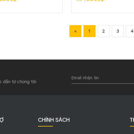
XEM CHI TIẾT
XEM CHI TIẾT
«
1
2
3
4
p dẫn từ chúng tôi
RỢ
CHÍNH SÁCH
T