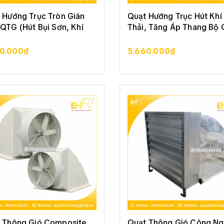
 Hướng Trục Tròn Gián
Quạt Hướng Trục Hút Khí
 QTG (Hút Bụi Sơn, Khí
Thải, Tăng Áp Thang Bộ
00.000₫
5.660.000₫
XEM CHI TIẾT
XEM CHI TIẾT
 Thông Gió Composite
Quạt Thông Gió Công Ng