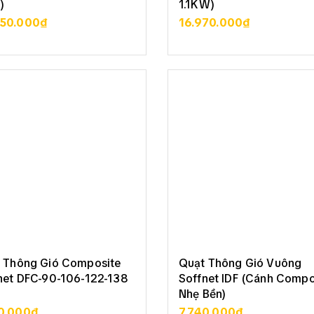
)
1.1KW)
350.000₫
16.970.000₫
XEM CHI TIẾT
XEM CHI TIẾT
 Thông Gió Composite
Quạt Thông Gió Vuông
net DFC-90-106-122-138
Soffnet IDF (Cánh Compo
Nhẹ Bền)
0.000₫
7.740.000₫