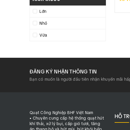
Lớn
Nhỏ
Vừa
ĐĂNG KÝ NHẬN THÔNG TIN
Bạn có muốn là người đầu tiên nhận khuyến mãi hấ
Quạt Công Nghiệp BHF Việt Nam
HỖ T
• Chuyên cung cấp hệ thống quạt hút
khí thải, xử lý bụi, cấp gió tươi, tăng
áp thang bộ và hút mùi, hút khói bếp.