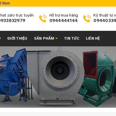
ệt Nam
hat zalo trực tuyến
Hỗ trợ mua hàng
Kỹ thuật tư 
0933832979
0944444144
0944033
Ủ
GIỚI THIỆU
SẢN PHẨM
TIN TỨC
LIÊN HỆ