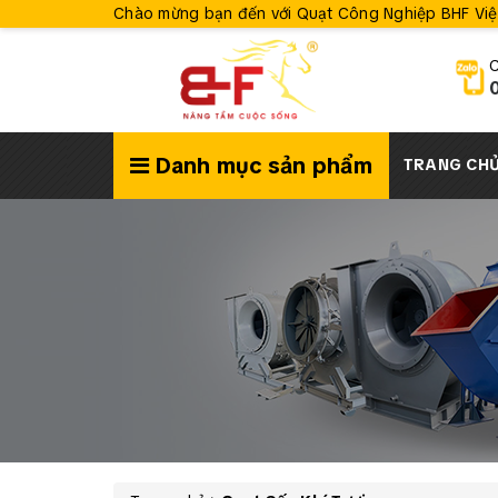
Chào mừng bạn đến với Quạt Công Nghiệp BHF Vi
C
Danh mục sản phẩm
TRANG CH