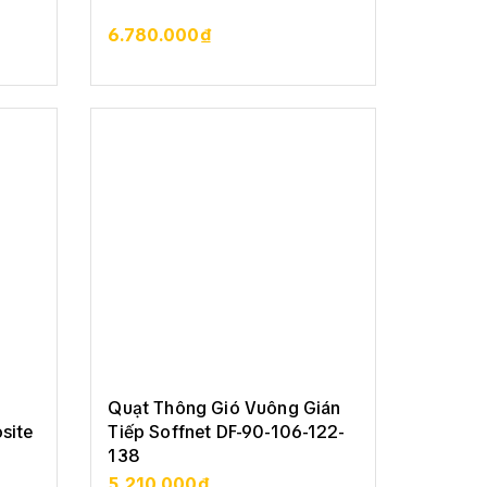
6.780.000₫
XEM CHI TIẾT
Quạt Thông Gió Vuông Gián
site
Tiếp Soffnet DF-90-106-122-
138
5.210.000₫