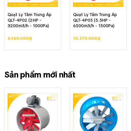
Quạt Ly Tâm Trung Áp
Quạt Ly Tâm Trung Áp
QLT-4P02 (2HP -
QLT-4P05 (5.5HP -
3200m3/h - 1000Pa)
6500m3/h - 1500Pa)
6.160.000₫
10.370.000₫
Sản phẩm mới nhất
(BHF Việt Nam cung cấp quạt ly tâm cao áp công
suất 25HP để thổi hầm lò cho nhà máy sản xuất
sắt thép Đông Nam Á tại Buôn Ma Thuột, Đắk Lắk)