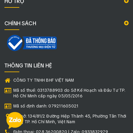
HỖ TRỢ
CHÍNH SÁCH
THÔNG TIN LIÊN HỆ
CÔNG TY TNHH BHF VIỆT NAM
Mã số thuế: 0313788903 do Sở Kế Hoạch và Đầu Tư TP.
Hồ Chí Minh cấp ngày 05/05/2016
Mã số định danh: 079211605021
Trụ sở: 134/81/2 Đường Hiệp Thành 45, Phường Tân Thới
Hiệp, TP. Hồ Chí Minh, Việt Nam
Điện thoại: 028 36200820 | Zalo: 0933832979