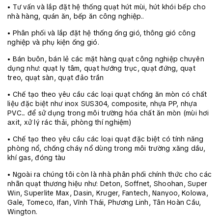
• Tư vấn và lắp đặt hệ thống quạt hút mùi, hút khói bếp cho
nhà hàng, quán ăn, bếp ăn công nghiệp..
• Phân phối và lắp đặt hệ thống ống gió, thông gió công
nghiệp và phụ kiện ống gió.
• Bán buôn, bán lẻ các mặt hàng quạt công nghiệp chuyên
dụng như: quạt ly tâm, quạt hướng trục, quạt đứng, quạt
treo, quạt sàn, quạt đảo trần
• Chế tạo theo yêu cầu các loại quạt chống ăn mòn có chất
liệu đặc biệt như inox SUS304, composite, nhựa PP, nhựa
PVC... để sử dụng trong môi trường hóa chất ăn mòn (mùi hơi
axit, xử lý rác thải, phòng thí nghiệm)
• Chế tạo theo yêu cầu các loại quạt đặc biệt có tính năng
phòng nổ, chống cháy nổ dùng trong môi trường xăng dầu,
khí gas, đóng tàu
• Ngoài ra chúng tôi còn là nhà phân phối chính thức cho các
nhãn quạt thương hiệu như: Deton, Soffnet, Shoohan, Super
Win, Superlite Max, Dasin, Kruger, Fantech, Nanyoo, Kolowa,
Gale, Tomeco, Ifan, Vĩnh Thái, Phương Linh, Tân Hoàn Cầu,
Wington.