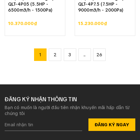
QLT-4P05 (5.5HP -
QLT-4P7.5 (7.5HP -
6500m3/h - 1500Pa)
9000m3/h - 2000Pa)
10.370.000₫
15.230.000₫
1
2
3
...
26
ĐĂNG KÝ NHẬN THÔNG TIN
Bạn có muốn là người đầu tiên nhận khuyến mãi hấp dẫn từ
chúng tôi
ĐĂNG KÝ NGAY