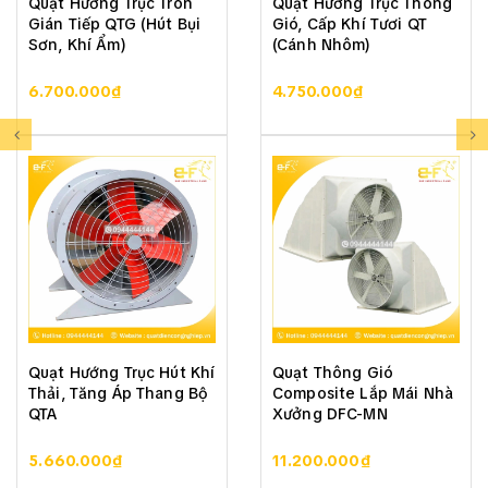
Quạt Hướng Trục Tròn
Quạt Hướng Trục Thông
Gián Tiếp QTG (Hút Bụi
Gió, Cấp Khí Tươi QT
Sơn, Khí Ẩm)
(Cánh Nhôm)
6.700.000₫
4.750.000₫
Quạt Hướng Trục Hút Khí
Quạt Thông Gió
Thải, Tăng Áp Thang Bộ
Composite Lắp Mái Nhà
QTA
Xưởng DFC-MN
5.660.000₫
11.200.000₫