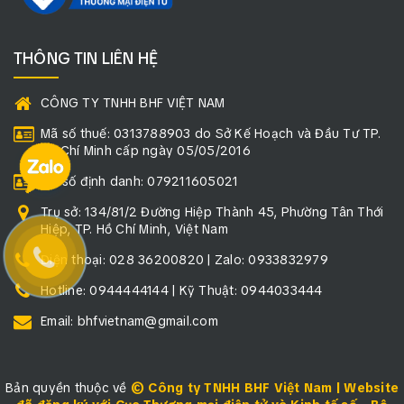
THÔNG TIN LIÊN HỆ
CÔNG TY TNHH BHF VIỆT NAM
Mã số thuế: 0313788903 do Sở Kế Hoạch và Đầu Tư TP.
Hồ Chí Minh cấp ngày 05/05/2016
Mã số định danh: 079211605021
Trụ sở: 134/81/2 Đường Hiệp Thành 45, Phường Tân Thới
Hiệp, TP. Hồ Chí Minh, Việt Nam
Điện thoại: 028 36200820 | Zalo: 0933832979
Hotline: 0944444144 | Kỹ Thuật: 0944033444
Email: bhfvietnam@gmail.com
Bản quyền thuộc về
© Công ty TNHH BHF Việt Nam | Website