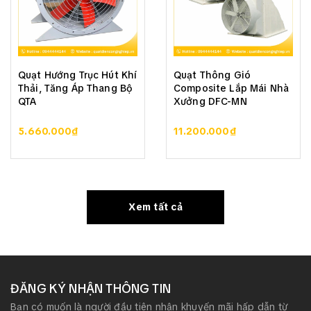
Quạt Hướng Trục Hút Khí
Quạt Thông Gió
Thải, Tăng Áp Thang Bộ
Composite Lắp Mái Nhà
QTA
Xưởng DFC-MN
5.660.000₫
11.200.000₫
Xem tất cả
ĐĂNG KÝ NHẬN THÔNG TIN
Bạn có muốn là người đầu tiên nhận khuyến mãi hấp dẫn từ