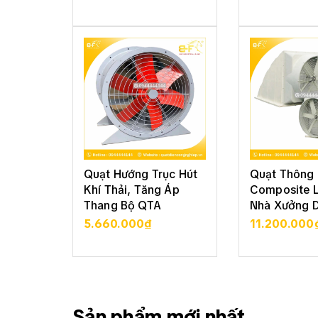
XEM CHI TIẾT
XEM CHI
Quạt Hướng Trục Hút
Quạt Thông 
Khí Thải, Tăng Áp
Composite 
Thang Bộ QTA
Nhà Xưởng 
5.660.000₫
11.200.000
XEM CHI TIẾT
XEM CHI
Sản phẩm mới nhất