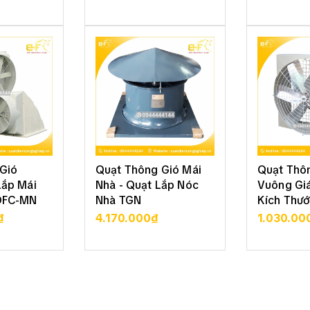
 TIẾT
XEM CHI TIẾT
XEM 
Gió
Quạt Thông Gió Mái
Quạt Thô
Lắp Mái
Nhà - Quạt Lắp Nóc
Vuông Giá
DFC-MN
Nhà TGN
Kích Thướ
₫
4.170.000₫
1.030.00
 TIẾT
XEM CHI TIẾT
XEM 