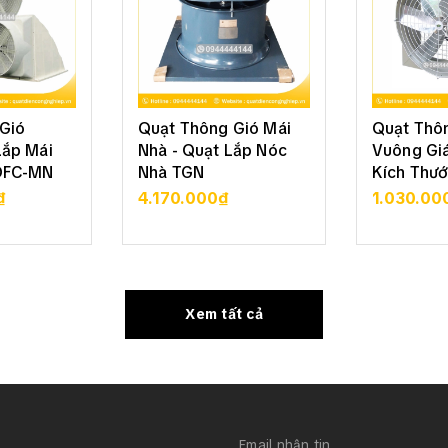
Gió
Quạt Thông Gió Mái
Quạt Thô
Lắp Mái
Nhà - Quạt Lắp Nóc
Vuông Giá
DFC-MN
Nhà TGN
Kích Thướ
₫
4.170.000₫
1.030.00
 TIẾT
XEM CHI TIẾT
XEM 
Xem tất cả