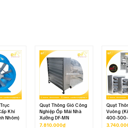
Trục
Quạt Thông Gió Công
Quạt Thô
Cấp Khí
Nghiệp Ốp Mái Nhà
Vuông (K
nh Nhôm)
Xưởng DF-MN
400-500-
800)
7.810.000₫
3.740.00