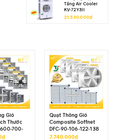
Tầng Air Cooler
KV-72Y3II
21.530.000₫
ng Gió
Quạt Thông Gió
Quạt T
ích Thước
Composite Soffnet
Vuông 
600-700-
DFC-90-106-122-138
Soffne
122-13
0₫
7.740.000₫
5.210