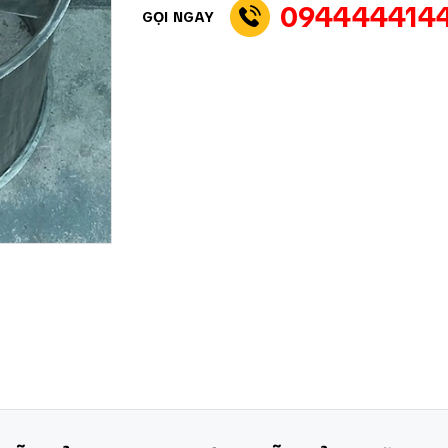
094444414
GỌI NGAY