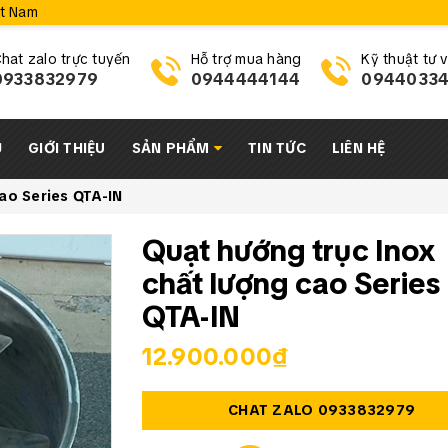
ệt Nam
hat zalo trực tuyến
Hỗ trợ mua hàng
Kỹ thuật tư 
0933832979
0944444144
0944033
Ủ
GIỚI THIỆU
SẢN PHẨM
TIN TỨC
LIÊN HỆ
cao Series QTA-IN
Quạt hướng trục Inox
chất lượng cao Series
QTA-IN
12.900.000₫
CHAT ZALO 0933832979