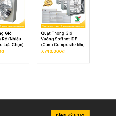
ng Gió
Quạt Thông Gió
Quạt T
 Rẻ (Nhiều
Vuông Soffnet IDF
Vuông 
c Lựa Chọn)
(Cánh Composite Nhẹ
Soffne
Bền)
70
0₫
7.740.000₫
3.050
CHI TIẾT
XEM CHI TIẾT
XE
ĐĂNG KÝ NGAY