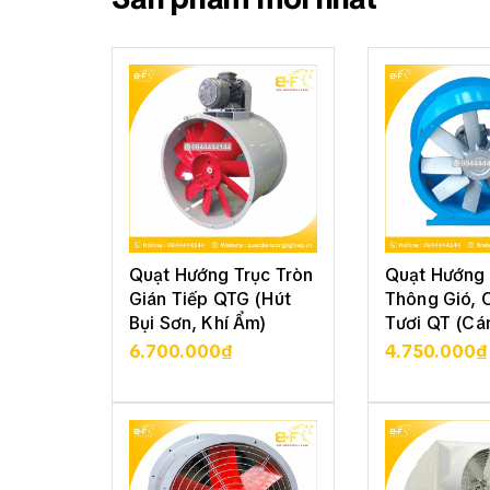
Quạt Hướng Trục Tròn
Quạt Hướng 
Gián Tiếp QTG (Hút
Thông Gió, 
Bụi Sơn, Khí Ẩm)
Tươi QT (Cá
6.700.000₫
4.750.000₫
XEM CHI TIẾT
XEM CHI