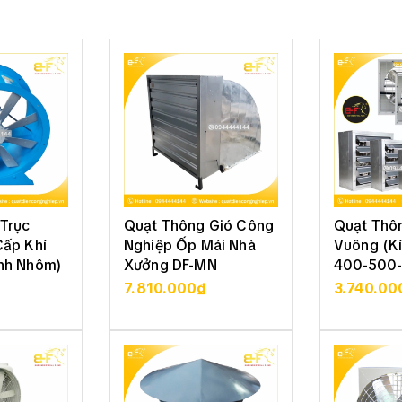
Trục
Quạt Thông Gió Công
Quạt Thô
Cấp Khí
Nghiệp Ốp Mái Nhà
Vuông (K
nh Nhôm)
Xưởng DF-MN
400-500-
800)
7.810.000₫
3.740.00
 TIẾT
XEM CHI TIẾT
XEM 