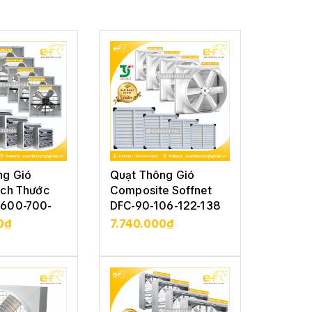
ng Gió
Quạt Thông Gió
Quạt T
ích Thước
Composite Soffnet
Vuông 
600-700-
DFC-90-106-122-138
Soffne
122-13
0₫
7.740.000₫
5.210
CHI TIẾT
XEM CHI TIẾT
XE