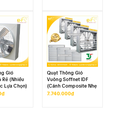
CHI TIẾT
XEM CHI TIẾT
XE
ng Gió
Quạt Thông Gió
Quạt T
 Rẻ (Nhiều
Vuông Soffnet IDF
Vuông 
c Lựa Chọn)
(Cánh Composite Nhẹ
Soffne
Bền)
70
0₫
7.740.000₫
3.050
CHI TIẾT
XEM CHI TIẾT
XE