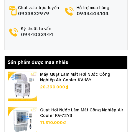
hợp sử dụng để hút khí thải, hút mùi, cấp khí tươi,
Chat zalo trực tuyến
Hỗ trợ mua hàng
thông gió ở những nơi có môi trường dễ gây ra sự cố
0933832979
0944444144
cháy nổ như nhà máy hóa chất, công xưởng đóng
tàu, sản xuất dầu khí, kho chứa hóa chất, kho xăng
Kỹ thuật tư vấn
dầu, hầm mỏ, khí gas...
0944033444
Sản phẩm được mua nhiều
Máy Quạt Làm Mát Hơi Nước Công
Nghiệp Air Cooler KV-18Y
20.390.000₫
Quạt Hơi Nước Làm Mát Công Nghiệp Air
Cooler KV-72Y3
11.310.000₫