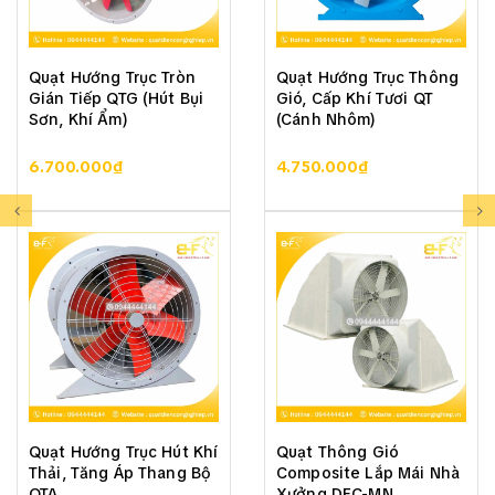
• Thương hiệu quạt: Deton
• Xuất xứ: Trung Quốc / Chính hãng
• Model: SBFB70-4
Quạt Hướng Trục Tròn
Quạt Hướng Trục Thông
• Tính năng chính: Thông gió, cấp gió, hút khí
Gián Tiếp QTG (Hút Bụi
Gió, Cấp Khí Tươi QT
• Công suất: 3000W
Sơn, Khí Ẩm)
(Cánh Nhôm)
• Điện áp: 380V/50Hz
• Lưu lượng gió: 24.500m³/h
6.700.000₫
4.750.000₫
• Cột áp: 315Pa
• Tốc độ vòng quay: 1420V/phút
• Đường kính cánh: Ø710mm
• Đường kính khung: Ø770/825mm
• Độ ồn: ≤ 78dB
• Trọng lượng: 80kg
• Sản phẩm được bảo hành 36 tháng
Quạt Hướng Trục Hút Khí
Quạt Thông Gió
Thải, Tăng Áp Thang Bộ
Composite Lắp Mái Nhà
QTA
Xưởng DFC-MN