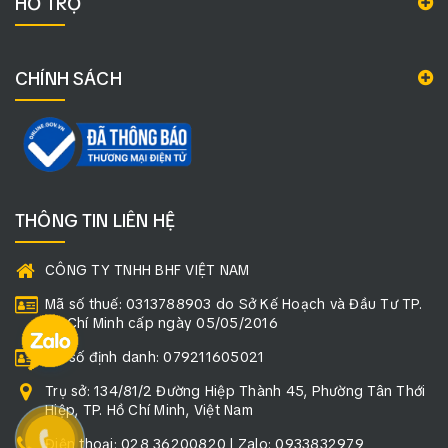
HỖ TRỢ
CHÍNH SÁCH
THÔNG TIN LIÊN HỆ
CÔNG TY TNHH BHF VIỆT NAM
Mã số thuế: 0313788903 do Sở Kế Hoạch và Đầu Tư TP.
Hồ Chí Minh cấp ngày 05/05/2016
Mã số định danh: 079211605021
Trụ sở: 134/81/2 Đường Hiệp Thành 45, Phường Tân Thới
Hiệp, TP. Hồ Chí Minh, Việt Nam
Điện thoại: 028 36200820 | Zalo: 0933832979