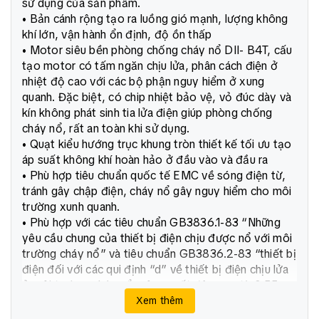
sử dụng của sản phẩm.
• Bản cánh rộng tạo ra luồng gió mạnh, lượng không
khí lớn, vận hành ổn định, độ ồn thấp
• Motor siêu bền phòng chống cháy nổ DII- B4T, cấu
tạo motor có tấm ngăn chịu lửa, phân cách điện ở
nhiệt độ cao với các bộ phận nguy hiểm ở xung
quanh. Đặc biệt, có chip nhiệt bảo vệ, vỏ đúc dày và
kín không phát sinh tia lửa điện giúp phòng chống
cháy nổ, rất an toàn khi sử dụng.
• Quạt kiểu hướng trục khung tròn thiết kế tối ưu tạo
áp suất không khí hoàn hảo ở đầu vào và đầu ra
• Phù hợp tiêu chuẩn quốc tế EMC về sóng điện từ,
tránh gây chập điện, cháy nổ gây nguy hiểm cho môi
trường xunh quanh.
• Phù hợp với các tiêu chuẩn GB3836.1-83 “Những
yêu cầu chung của thiết bị điện chịu được nổ với môi
trường cháy nổ” và tiêu chuẩn GB3836.2-83 “thiết bị
điện đối với các qui định “d” về thiết bị điện chịu lửa
ở môi trường cháy nổ, công suất động cơ từ 0,55-
200kW”
Xem thêm
• Quạt hút tròn chống cháy nổ Deton SBFB70-4 phù