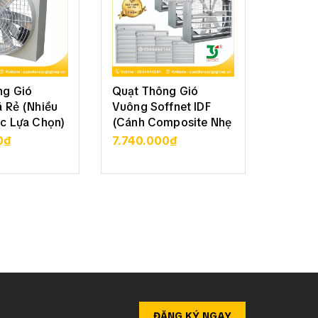
ng Gió
Quạt Thông Gió
Quạt T
 Rẻ (Nhiều
Vuông Soffnet IDF
Vuông 
c Lựa Chọn)
(Cánh Composite Nhẹ
Soffne
Bền)
70
0₫
7.740.000₫
3.050
CHI TIẾT
XEM CHI TIẾT
XE
ĐĂNG KÝ NGAY