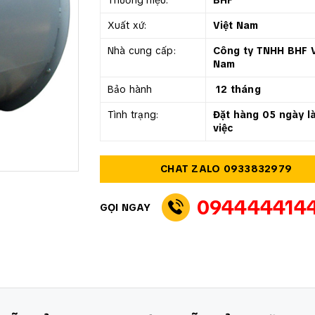
Thương hiệu:
BHF
Xuất xứ:
Việt Nam
Nhà cung cấp:
Công ty TNHH BHF V
Nam
Bảo hành
12 tháng
Tình trạng:
Đặt hàng 05 ngày l
việc
CHAT ZALO 0933832979
094444414
GỌI NGAY