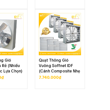
CHI TIẾT
XEM CHI TIẾT
XE
ng Gió
Quạt Thông Gió
Quạt T
 Rẻ (Nhiều
Vuông Soffnet IDF
Vuông 
c Lựa Chọn)
(Cánh Composite Nhẹ
Soffne
Bền)
70
0₫
7.740.000₫
3.050
CHI TIẾT
XEM CHI TIẾT
XE