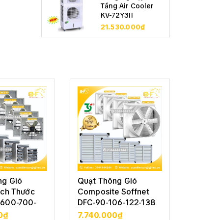
Tầng Air Cooler
KV-72Y3II
21.530.000₫
ng Gió
Quạt Thông Gió
Quạt T
ích Thước
Composite Soffnet
Vuông 
600-700-
DFC-90-106-122-138
Soffne
122-13
0₫
7.740.000₫
5.210