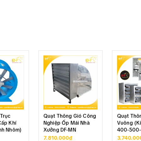
Trục
Quạt Thông Gió Công
Quạt Thô
Cấp Khí
Nghiệp Ốp Mái Nhà
Vuông (K
nh Nhôm)
Xưởng DF-MN
400-500-
800)
7.810.000₫
3.740.00