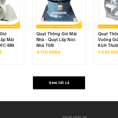
Gió
Quạt Thông Gió Mái
Quạt Thô
Lắp Mái
Nhà - Quạt Lắp Nóc
Vuông Giá
DFC-MN
Nhà TGN
Kích Thướ
₫
4.170.000₫
1.030.00
 TIẾT
XEM CHI TIẾT
XEM 
Xem tất cả