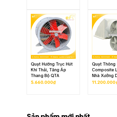
XEM CHI TIẾT
XEM CHI
Quạt Hướng Trục Hút
Quạt Thông 
Khí Thải, Tăng Áp
Composite 
Thang Bộ QTA
Nhà Xưởng 
5.660.000₫
11.200.000
XEM CHI TIẾT
XEM CHI
Sản phẩm mới nhất