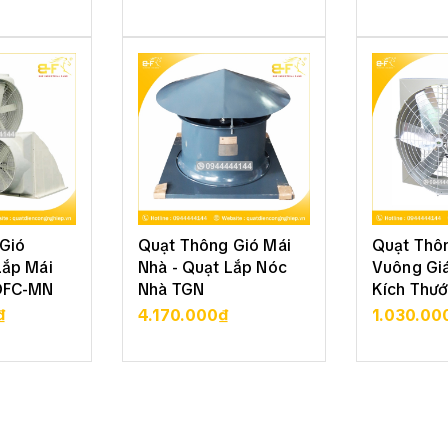
 TIẾT
XEM CHI TIẾT
XEM 
Gió
Quạt Thông Gió Mái
Quạt Thô
Lắp Mái
Nhà - Quạt Lắp Nóc
Vuông Giá
DFC-MN
Nhà TGN
Kích Thướ
₫
4.170.000₫
1.030.00
 TIẾT
XEM CHI TIẾT
XEM 