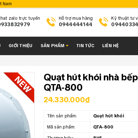
ệt Nam
hat zalo trực tuyến
Hỗ trợ mua hàng
Kỹ thuật tư 
0933832979
0944444144
0944033
Ủ
GIỚI THIỆU
SẢN PHẨM
TIN TỨC
LIÊN HỆ
Quạt hút khói nhà bếp
QTA-800
24.330.000₫
Tên sản phẩm:
Quạt hút khói
Mã sản phẩm:
QTA-800