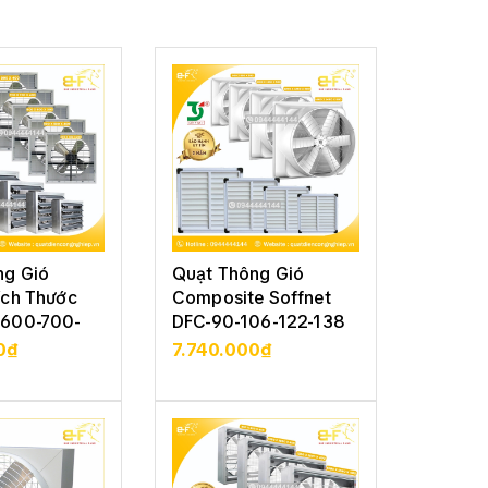
ng Gió
Quạt Thông Gió
Quạt T
ích Thước
Composite Soffnet
Vuông 
600-700-
DFC-90-106-122-138
Soffne
122-13
0₫
7.740.000₫
5.210
CHI TIẾT
XEM CHI TIẾT
XE