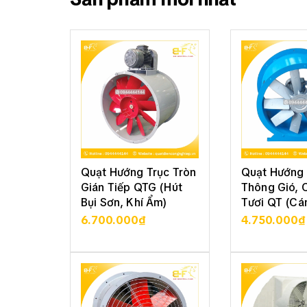
Quạt Hướng Trục Tròn
Quạt Hướng 
Gián Tiếp QTG (Hút
Thông Gió, 
Bụi Sơn, Khí Ẩm)
Tươi QT (Cá
6.700.000₫
4.750.000₫
XEM CHI TIẾT
XEM CHI