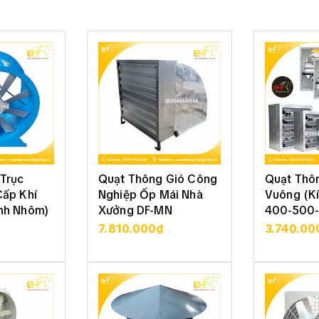
Trục
Quạt Thông Gió Công
Quạt Thô
Cấp Khí
Nghiệp Ốp Mái Nhà
Vuông (K
nh Nhôm)
Xưởng DF-MN
400-500-
800)
7.810.000₫
3.740.00
 TIẾT
XEM CHI TIẾT
XEM 