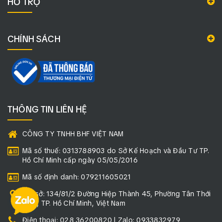
HỖ TRỢ
CHÍNH SÁCH
THÔNG TIN LIÊN HỆ
CÔNG TY TNHH BHF VIỆT NAM
Mã số thuế: 0313788903 do Sở Kế Hoạch và Đầu Tư TP.
Hồ Chí Minh cấp ngày 05/05/2016
Mã số định danh: 079211605021
Trụ sở: 134/81/2 Đường Hiệp Thành 45, Phường Tân Thới
Hiệp, TP. Hồ Chí Minh, Việt Nam
Điện thoại: 028 36200820 | Zalo: 0933832979