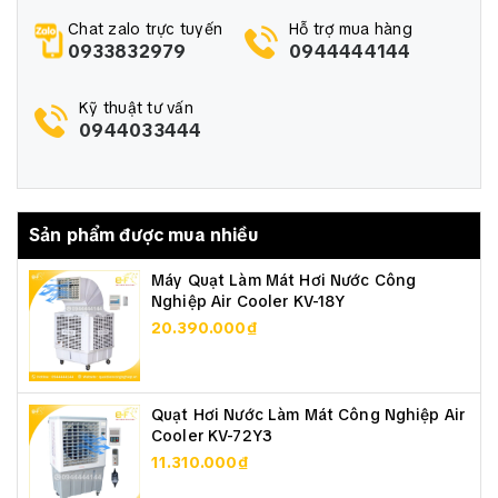
Chat zalo trực tuyến
Hỗ trợ mua hàng
0933832979
0944444144
Kỹ thuật tư vấn
0944033444
Sản phẩm được mua nhiều
► Ưu điểm và tính năng nổi bật:
Máy Quạt Làm Mát Hơi Nước Công
Nghiệp Air Cooler KV-18Y
• Thương hiệu quạt Soffnet được nhập khẩu nguyên
20.390.000₫
chiếc, bảo hành 2 năm tại Việt Nam.
• Cánh quạt kiểu lồng sóc giúp vận hành êm hơn. Vỏ
quạt bằng thép sơn tĩnh điện với thiết kế kiểu con sò
chắc chắn, đạt hiệu suất cao
Quạt Hơi Nước Làm Mát Công Nghiệp Air
Cooler KV-72Y3
• Hệ truyền động trực tiếp, đạt lưu lượng gió lớn, thổi
11.310.000₫
gió mạnh, ít tiêu thụ điện năng, vận hành ổn định
• Sản phẩm quạt ly tâm Soffnet CF-2.5A phù hợp sử