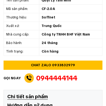
Tên sản phẩm:
Quạt Ly Tâm Mini
Mã sản phẩm:
CF-2.0A
Thương hiệu:
Soffnet
Xuất xứ:
Trung Quốc
Nhà cung cấp:
Công ty TNHH BHF Việt Nam
Bảo hành:
24 tháng
Tình trạng:
Còn hàng
CHAT ZALO 0933832979
0944444144
GỌI NGAY
Chi tiết sản phẩm
Hướng dẫn sử dụng