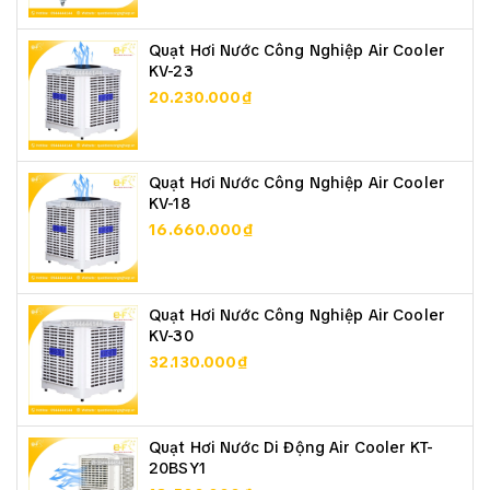
dụng để làm quạt hút khói bếp, hút mùi, hút bụi nhẹ,
thổi khí hoặc hút và thổi khói hàn các thiết bị điện tử
Quạt Hơi Nước Công Nghiệp Air Cooler
và thiết bị công nghiệp khác.
KV-23
20.230.000₫
Quạt Hơi Nước Công Nghiệp Air Cooler
KV-18
16.660.000₫
Quạt Hơi Nước Công Nghiệp Air Cooler
KV-30
32.130.000₫
Quạt Hơi Nước Di Động Air Cooler KT-
20BSY1