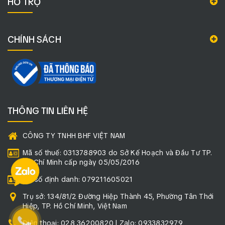
HỖ TRỢ
CHÍNH SÁCH
THÔNG TIN LIÊN HỆ
CÔNG TY TNHH BHF VIỆT NAM
Mã số thuế: 0313788903 do Sở Kế Hoạch và Đầu Tư TP.
Hồ Chí Minh cấp ngày 05/05/2016
Mã số định danh: 079211605021
Trụ sở: 134/81/2 Đường Hiệp Thành 45, Phường Tân Thới
Hiệp, TP. Hồ Chí Minh, Việt Nam
Điện thoại: 028 36200820 | Zalo: 0933832979