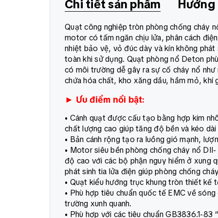
Chi tiết sản phẩm
Hướng 
Quạt công nghiệp tròn phòng chống cháy n
motor có tấm ngăn chịu lửa, phân cách điện
nhiệt bảo vệ, vỏ đúc dày và kín không phát 
toàn khi sử dụng. Quạt phòng nổ Deton phù h
có môi trường dễ gây ra sự cố cháy nổ như
chứa hóa chất, kho xăng dầu, hầm mỏ, khí g
► Ưu điểm nổi bật:
• Cánh quạt được cấu tạo bằng hợp kim nh
chất lượng cao giúp tăng độ bền và kéo dài
• Bản cánh rộng tạo ra luồng gió mạnh, lượn
• Motor siêu bền phòng chống cháy nổ DII- 
độ cao với các bộ phận nguy hiểm ở xung qu
phát sinh tia lửa điện giúp phòng chống cháy
• Quạt kiểu hướng trục khung tròn thiết kế 
• Phù hợp tiêu chuẩn quốc tế EMC về sóng 
trường xunh quanh.
• Phù hợp với các tiêu chuẩn GB3836.1-83 “