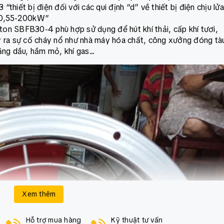
hiết bị điện đối với các qui định “d” về thiết bị điện chịu lửa
ừ 0,55-200kW”
on SBFB30-4 phù hợp sử dụng để hút khí thải, cấp khí tươi,
y ra sự cố cháy nổ như nhà máy hóa chất, công xưởng đóng tà
ng dầu, hầm mỏ, khí gas...
Xem thêm
Hỗ trợ mua hàng
Kỹ thuật tư vấn