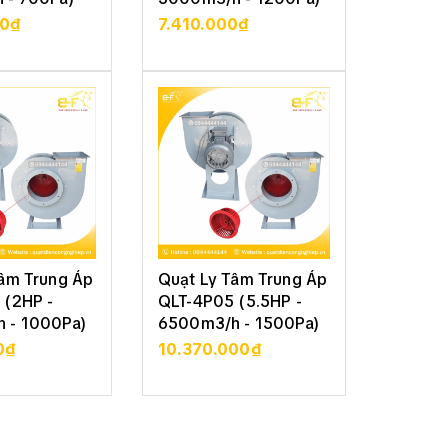
00₫
7.410.000₫
15.23
CHI TIẾT
XEM CHI TIẾT
XE
Tâm Trung Áp
Quạt Ly Tâm Trung Áp
Quạt L
 (2HP -
QLT-4P05 (5.5HP -
QLT-4P
 - 1000Pa)
6500m3/h - 1500Pa)
12.000
2500P
0₫
10.370.000₫
17.570
CHI TIẾT
XEM CHI TIẾT
XE