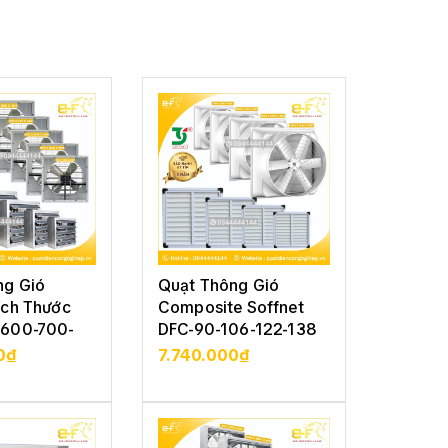
ng Gió
Quạt Thông Gió
Quạt T
ích Thước
Composite Soffnet
Vuông 
600-700-
DFC-90-106-122-138
Soffne
122-13
0₫
7.740.000₫
5.210
CHI TIẾT
XEM CHI TIẾT
XE