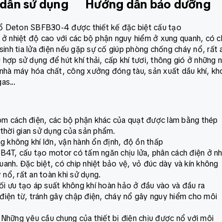
dẫn sử dụng
Hướng dẫn bảo dưỡng
ổ Deton SBFB30-4 được thiết kế đặc biệt cấu tạo
 ở nhiệt độ cao với các bộ phận nguy hiểm ở xung quanh, có c
sinh tia lửa điện nếu gặp sự cố giúp phòng chống cháy nổ, rất 
ợp sử dụng để hút khí thải, cấp khí tươi, thông gió ở những n
 nhà máy hóa chất, công xưởng đóng tàu, sản xuất dầu khí, kh
as...
ôm cách điện, các bộ phận khác của quạt được làm bằng thép
 thời gian sử dụng của sản phẩm.
g không khí lớn, vận hành ổn định, độ ồn thấp
B4T, cấu tạo motor có tấm ngăn chịu lửa, phân cách điện ở nh
anh. Đặc biệt, có chip nhiệt bảo vệ, vỏ đúc dày và kín không
 nổ, rất an toàn khi sử dụng.
tối ưu tạo áp suất không khí hoàn hảo ở đầu vào và đầu ra
điện từ, tránh gây chập điện, cháy nổ gây nguy hiểm cho môi
Những yêu cầu chung của thiết bị điện chịu được nổ với môi