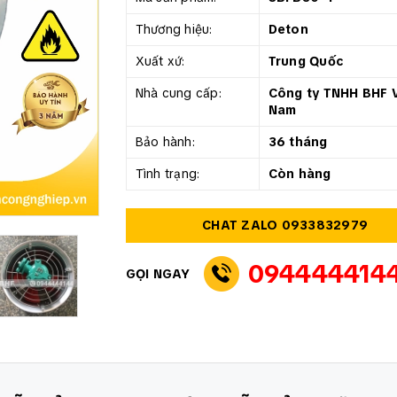
Thương hiệu:
Deton
Xuất xứ:
Trung Quốc
Nhà cung cấp:
Công ty TNHH BHF V
Nam
Bảo hành:
36 tháng
Tình trạng:
Còn hàng
CHAT ZALO 0933832979
094444414
GỌI NGAY