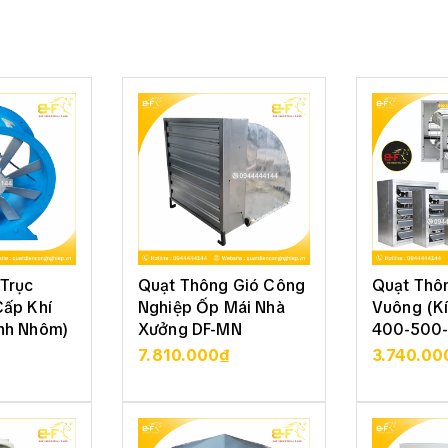
Trục
Quạt Thông Gió Công
Quạt Thô
Cấp Khí
Nghiệp Ốp Mái Nhà
Vuông (K
nh Nhôm)
Xưởng DF-MN
400-500-
800)
7.810.000₫
3.740.00
 TIẾT
XEM CHI TIẾT
XEM 