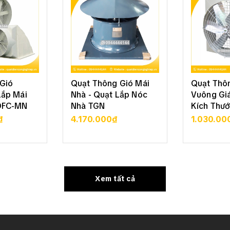
Gió
Quạt Thông Gió Mái
Quạt Thô
Lắp Mái
Nhà - Quạt Lắp Nóc
Vuông Giá
DFC-MN
Nhà TGN
Kích Thướ
₫
4.170.000₫
1.030.00
 TIẾT
XEM CHI TIẾT
XEM 
Xem tất cả