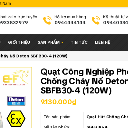
ệt Nam
hat zalo trực tuyến
Hỗ trợ mua hàng
Kỹ thuật tư 
0933832979
0944444144
0944033
Ủ
GIỚI THIỆU
SẢN PHẨM
TIN TỨC
LIÊN HỆ
Cháy Nổ Deton SBFB30-4 (120W)
Quạt Công Nghiệp P
Chống Cháy Nổ Deto
SBFB30-4 (120W)
9.130.000₫
Tên sản phẩm:
Quạt Hút Chống Ch
Mã sản phẩm:
SBFB30-4