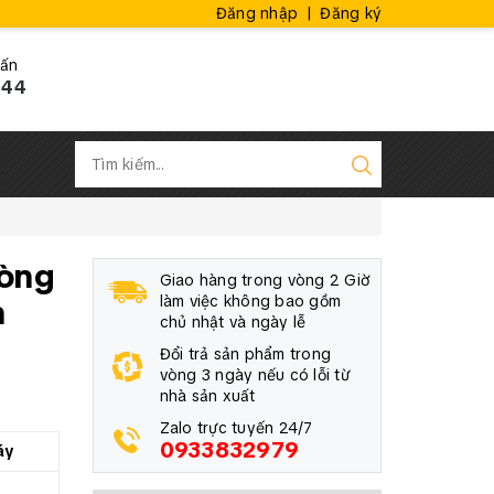
Đăng nhập
|
Đăng ký
vấn
444
hòng
Giao hàng trong vòng 2 Giờ
n
làm việc không bao gồm
chủ nhật và ngày lễ
Đổi trả sản phẩm trong
vòng 3 ngày nếu có lỗi từ
nhà sản xuất
Zalo trực tuyến 24/7
0933832979
áy