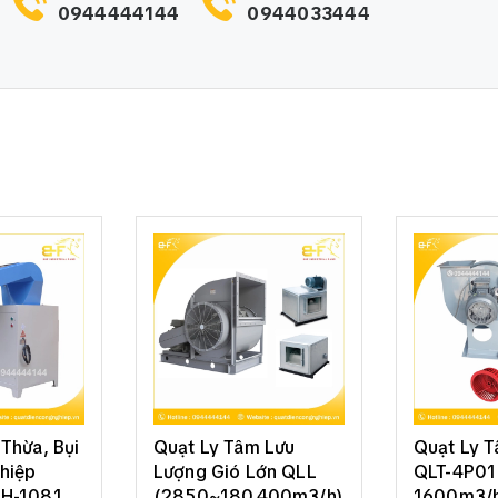
0944444144
0944033444
Thừa, Bụi
Quạt Ly Tâm Lưu
Quạt Ly 
hiệp
Lượng Gió Lớn QLL
QLT-4P01 
SH-1081
(2850~180.400m3/h)
1600m3/h