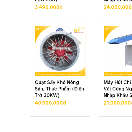
3.490.000₫
24.000.00
XEM CHI TIẾT
XEM CHI
Quạt Sấy Khô Nông
Máy Hút Chỉ 
Sản, Thực Phẩm (Điện
Vải Công Ng
Trở 30KW)
Nhập Khẩu 
40.900.000₫
21.000.000
XEM CHI TIẾT
XEM CHI