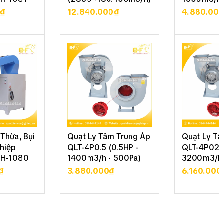
0₫
12.840.000₫
4.880.0
 TIẾT
XEM CHI TIẾT
XEM 
Thừa, Bụi
Quạt Ly Tâm Trung Áp
Quạt Ly 
hiệp
QLT-4P0.5 (0.5HP -
QLT-4P02
SH-1080
1400m3/h - 500Pa)
3200m3/h
₫
3.880.000₫
6.160.00
 TIẾT
XEM CHI TIẾT
XEM 