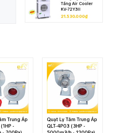
Tầng Air Cooler
KV-72Y3II
21.530.000₫
Tâm Trung Áp
Quạt Ly Tâm Trung Áp
Quạt L
(1HP -
QLT-4P03 (3HP -
QLT-4P7
 - 700Pa)
5000m3/h - 1200Pa)
9000m3