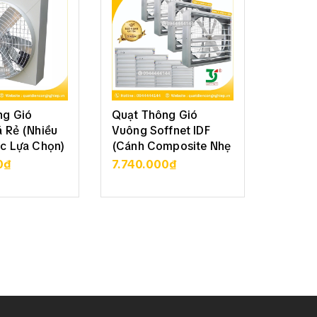
ng Gió
Quạt Thông Gió
Quạt T
 Rẻ (Nhiều
Vuông Soffnet IDF
Vuông 
c Lựa Chọn)
(Cánh Composite Nhẹ
Soffne
Bền)
70
0₫
7.740.000₫
3.050
CHI TIẾT
XEM CHI TIẾT
XE