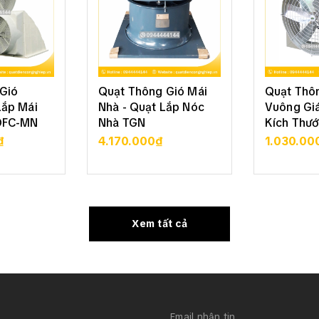
Gió
Quạt Thông Gió Mái
Quạt Thô
Lắp Mái
Nhà - Quạt Lắp Nóc
Vuông Giá
DFC-MN
Nhà TGN
Kích Thướ
₫
4.170.000₫
1.030.00
 TIẾT
XEM CHI TIẾT
XEM 
Xem tất cả