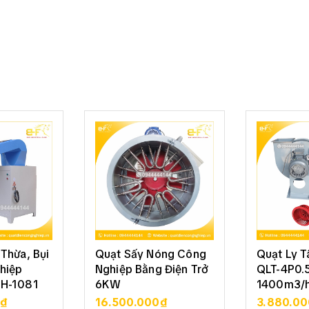
Thừa, Bụi
Quạt Sấy Nóng Công
Quạt Ly 
hiệp
Nghiệp Bằng Điện Trở
QLT-4P0.5
SH-1081
6KW
1400m3/h
0₫
16.500.000₫
3.880.0