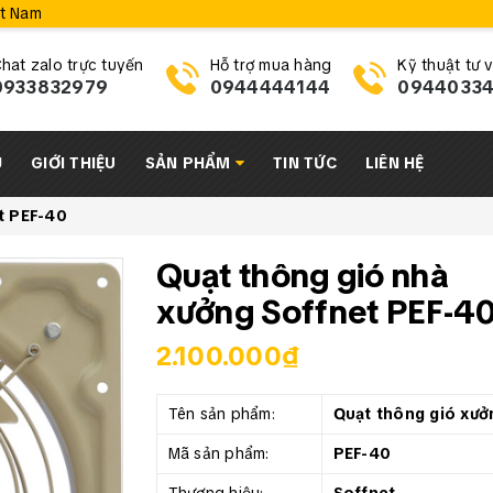
ệt Nam
hat zalo trực tuyến
Hỗ trợ mua hàng
Kỹ thuật tư 
0933832979
0944444144
0944033
Ủ
GIỚI THIỆU
SẢN PHẨM
TIN TỨC
LIÊN HỆ
t PEF-40
Quạt thông gió nhà
xưởng Soffnet PEF-4
2.100.000₫
Tên sản phẩm:
Quạt thông gió xưở
Mã sản phẩm:
PEF-40