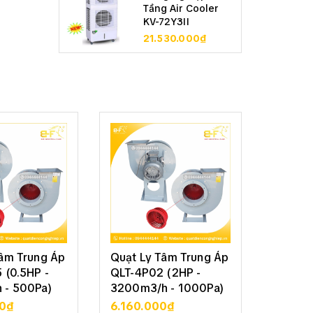
Tầng Air Cooler
KV-72Y3II
21.530.000₫
Tâm Trung Áp
Quạt Ly Tâm Trung Áp
Quạt L
 (0.5HP -
QLT-4P02 (2HP -
QLT-4P
 - 500Pa)
3200m3/h - 1000Pa)
6500m3
00₫
6.160.000₫
10.37