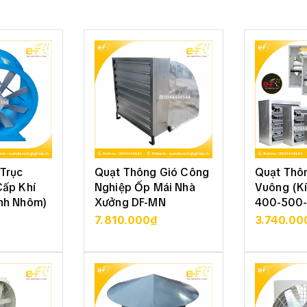
Trục
Quạt Thông Gió Công
Quạt Thô
Cấp Khí
Nghiệp Ốp Mái Nhà
Vuông (K
nh Nhôm)
Xưởng DF-MN
400-500-
800)
7.810.000₫
3.740.00
 TIẾT
XEM CHI TIẾT
XEM 