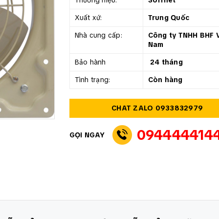
Thương hiệu:
Soffnet
Xuất xứ:
Trung Quốc
Nhà cung cấp:
Công ty TNHH BHF V
Nam
Bảo hành
24 tháng
Tình trạng:
Còn hàng
CHAT ZALO 0933832979
094444414
GỌI NGAY