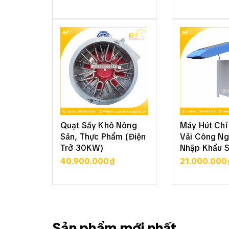
XEM CHI TIẾT
XEM CHI
Quạt Sấy Khô Nông
Máy Hút Chỉ 
Sản, Thực Phẩm (Điện
Vải Công Ng
Trở 30KW)
Nhập Khẩu 
40.900.000₫
21.000.000
XEM CHI TIẾT
XEM CHI
Sản phẩm mới nhất