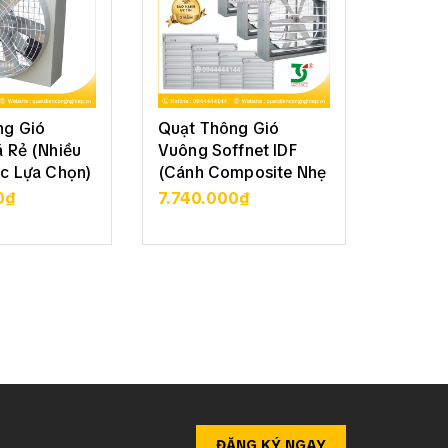
ng Gió
Quạt Thông Gió
Quạt T
 Rẻ (Nhiều
Vuông Soffnet IDF
Vuông 
c Lựa Chọn)
(Cánh Composite Nhẹ
Soffne
Bền)
70
0₫
7.740.000₫
3.050
CHI TIẾT
XEM CHI TIẾT
XE
ĐĂNG KÝ NGAY