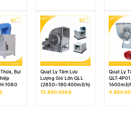
 TIẾT
XEM CHI TIẾT
XEM 
Thừa, Bụi
Quạt Ly Tâm Lưu
Quạt Ly 
hiệp
Lượng Gió Lớn QLL
QLT-4P01 
SH-1080
(2850~180.400m3/h)
1600m3/h
₫
12.840.000₫
4.880.0
 TIẾT
XEM CHI TIẾT
XEM 