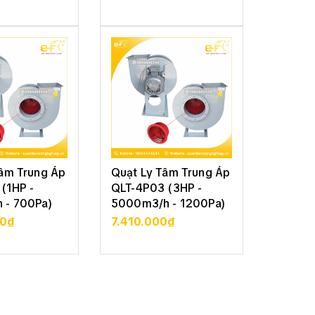
CHI TIẾT
XEM CHI TIẾT
XE
Tâm Trung Áp
Quạt Ly Tâm Trung Áp
Quạt L
(1HP -
QLT-4P03 (3HP -
QLT-4P7
 - 700Pa)
5000m3/h - 1200Pa)
9000m3
00₫
7.410.000₫
15.23
CHI TIẾT
XEM CHI TIẾT
XE