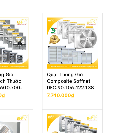
ng Gió
Quạt Thông Gió
Quạt T
ích Thước
Composite Soffnet
Vuông 
600-700-
DFC-90-106-122-138
Soffne
122-13
0₫
7.740.000₫
5.210
CHI TIẾT
XEM CHI TIẾT
XE