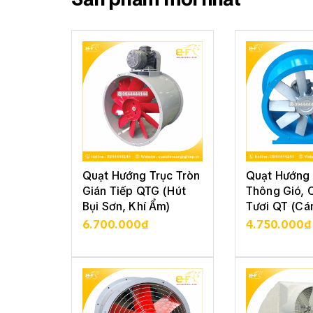
Quạt Hướng Trục Tròn
Quạt Hướng 
Gián Tiếp QTG (Hút
Thông Gió, 
Bụi Sơn, Khí Ẩm)
Tươi QT (Cá
6.700.000₫
4.750.000₫
XEM CHI TIẾT
XEM CHI