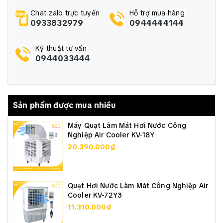
Chat zalo trực tuyến
Hỗ trợ mua hàng
0933832979
0944444144
Kỹ thuật tư vấn
0944033444
Sản phẩm được mua nhiều
Máy Quạt Làm Mát Hơi Nước Công
Nghiệp Air Cooler KV-18Y
20.390.000₫
► Ưu điểm và tính năng nổi bật:
Quạt Hơi Nước Làm Mát Công Nghiệp Air
Cooler KV-72Y3
• Thiết kế theo tiêu chuẩn CAD với công nghệ tiên
11.310.000₫
tiến nhất hiện nay
• Cánh quạt bằng hợp kim nhôm nhẹ bền, độ cong