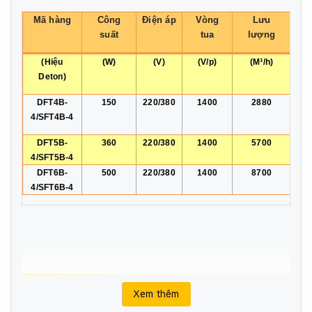
Mã hàng
Công
Điện áp
Vòng
Lưu
suất
tua
lượng
(Hiệu
(W)
(V)
(V/p)
(M³/h)
Deton)
DFT4B-
150
220/380
1400
2880
4/SFT4B-4
DFT5B-
360
220/380
1400
5700
4/SFT5B-4
DFT6B-
500
220/380
1400
8700
4/SFT6B-4
Xem thêm