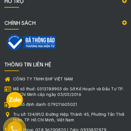
HỖ TRỢ
CHÍNH SÁCH
THÔNG TIN LIÊN HỆ
CÔNG TY TNHH BHF VIỆT NAM
Mã số thuế: 0313788903 do Sở Kế Hoạch và Đầu Tư TP.
Hồ Chí Minh cấp ngày 05/05/2016
Mã số định danh: 079211605021
Trụ sở: 134/81/2 Đường Hiệp Thành 45, Phường Tân Thới
Hiệp, TP. Hồ Chí Minh, Việt Nam
Điện thoại: 028 36200820 | Zalo: 0933832979