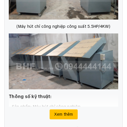
(Máy hút chỉ công nghiệp công suất 5.5HP/4KW)
Thông số kỹ thuật:
- Sản phẩm: Máy hút chỉ công nghiệp
- Vật liệu chế tạo: Thép CT3
Xem thêm
- Kí hiệu model: BHF-4P05HC
- Công suất: 5HP/4KW