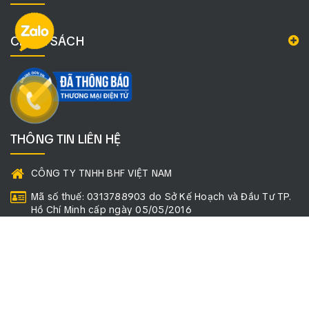
CHÍNH SÁCH
THÔNG TIN LIÊN HỆ
CÔNG TY TNHH BHF VIỆT NAM
Mã số thuế: 0313788903 do Sở Kế Hoạch và Đầu Tư TP.
Hồ Chí Minh cấp ngày 05/05/2016
Mã số định danh: 079211605021
Trụ sở: 134/81/2 Đường Hiệp Thành 45, Phường Tân Thới
Hiệp, TP. Hồ Chí Minh, Việt Nam
Điện thoại: 028 36200820 | Zalo: 0933832979