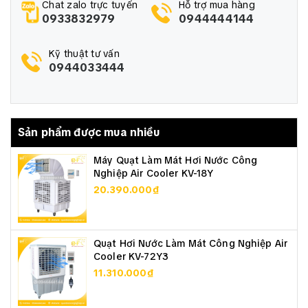
- Lưu lượng gió: 6500m³/h
Chat zalo trực tuyến
Hỗ trợ mua hàng
- Cột áp: 3000Pa
0933832979
0944444144
- Điện áp: 380V/50Hz
- Tốc độ vòng quay: 2800V/phút
Kỹ thuật tư vấn
- Kích thước (Dài x Rộng x Cao): 2100 x 900 x 1700mm
0944033444
- Động cơ: Tùy chọn theo đơn giá bên dưới
- Thương hiệu quạt: BHF
- Xuất xứ: Việt Nam
- Sản phẩm được bảo hành 12 tháng
Sản phẩm được mua nhiều
Máy Quạt Làm Mát Hơi Nước Công
Nghiệp Air Cooler KV-18Y
20.390.000₫
Quạt Hơi Nước Làm Mát Công Nghiệp Air
Cooler KV-72Y3
11.310.000₫