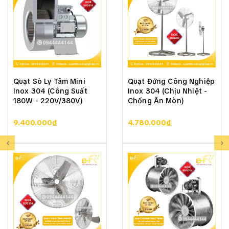
• Các chi tiết của quạt được liên kết bằng những mối
hàn chắc chắn, độ thẩm mỹ cao, thiết kế đẹp
• Động cơ sử dụng để lắp cho quạt đều là động cơ
chính hãng có chất lượng tốt nhất, chế độ bảo hành
lâu dài.
Quạt Sò Ly Tâm Mini
Quạt Đứng Công Nghiệp
Inox 304 (Công Suất
Inox 304 (Chịu Nhiệt -
180W - 220V/380V)
Chống Ăn Mòn)
9.400.000₫
4.780.000₫