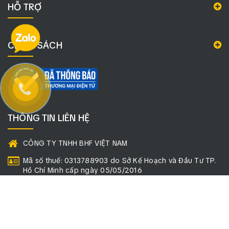
HỖ TRỢ
CHÍNH SÁCH
THÔNG TIN LIÊN HỆ
CÔNG TY TNHH BHF VIỆT NAM
Mã số thuế: 0313788903 do Sở Kế Hoạch và Đầu Tư TP.
Hồ Chí Minh cấp ngày 05/05/2016
Mã số định danh: 079211605021
Trụ sở: 134/81/2 Đường Hiệp Thành 45, Phường Tân Thới
Hiệp, TP. Hồ Chí Minh, Việt Nam